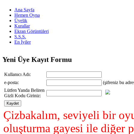
Ana Sayfa
Hemen Oyna
Üyelik
Kurallar
Ekran Görüntüleri
S.S.S.
En İyiler
Yeni Üye Kayıt Formu
Kullanıcı Adı:
e-posta:
(şifreniz bu adre
Lütfen Yanda Beliren
Gizli Kodu Giriniz:
Çizbakalım, seviyeli bir oy
oluşturma gayesi ile diğer 