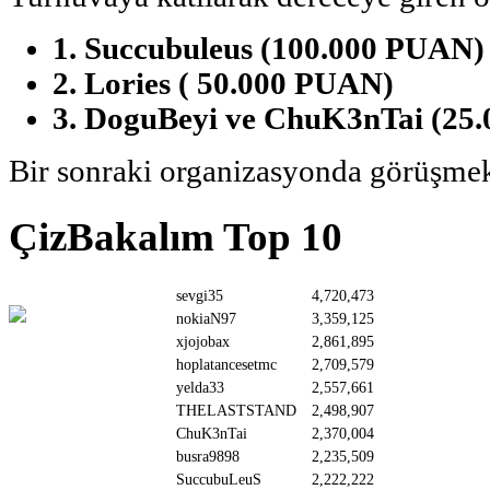
1. Succubuleus (100.000 PUAN)
2. Lories ( 50.000 PUAN)
3. DoguBeyi ve ChuK3nTai (25
Bir sonraki organizasyonda görüşmek 
ÇizBakalım Top 10
sevgi35
4,720,473
nokiaN97
3,359,125
xjojobax
2,861,895
hoplatancesetmc
2,709,579
yelda33
2,557,661
THELASTSTAND
2,498,907
ChuK3nTai
2,370,004
busra9898
2,235,509
SuccubuLeuS
2,222,222