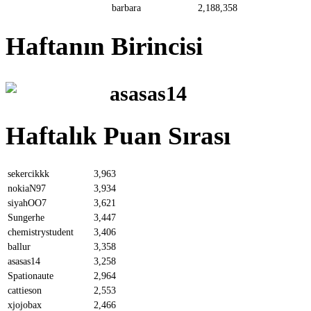
barbara
2,188,358
Haftanın Birincisi
asasas14
Haftalık Puan Sırası
sekercikkk
3,963
nokiaN97
3,934
siyahOO7
3,621
Sungerhe
3,447
chemistrystudent
3,406
ballur
3,358
asasas14
3,258
Spationaute
2,964
cattieson
2,553
xjojobax
2,466