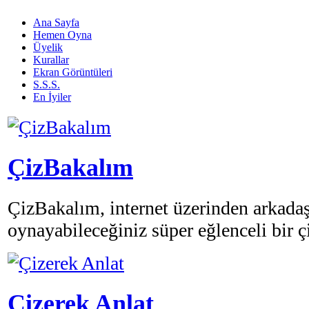
Ana Sayfa
Hemen Oyna
Üyelik
Kurallar
Ekran Görüntüleri
S.S.S.
En İyiler
ÇizBakalım
ÇizBakalım, internet üzerinden arkadaşl
oynayabileceğiniz süper eğlenceli bir 
Çizerek Anlat